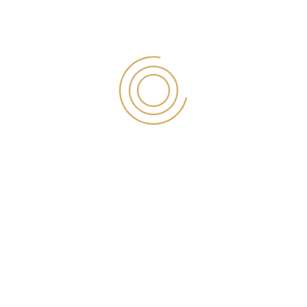
At vero eos et accusamus et iusto odio dignissimos
ducimus qui blanditiis praesentium voluptatum deleniti
atque corrupti quos dolores et quas molestias excepturi
sint occaecati cupiditate non provident, similique sunt in
culpa qui officia deserunt mollitia animi, id est laborum et
dolorum fuga. Et harum quidem rerum facilis est et
expedita distinctio. Nam libero tempore, cum soluta nobis
est eligendi optio cumque nihil impedit quo minus id quod
maxime placeat facere possimus, omnis voluptas
assumenda est, omnis dolor repellendus.
Finanve
Insurance
Leasing
NEXT POST